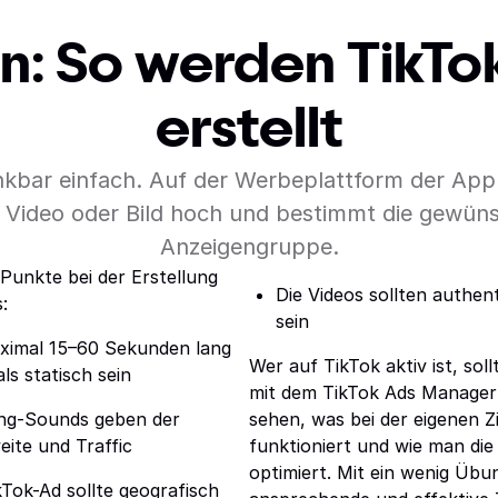
n: So werden TikT
erstellt
denkbar einfach. Auf der Werbeplattform der A
Video oder Bild hoch und bestimmt die gewünsc
Anzeigengruppe.
e Punkte bei der Erstellung
Die Videos sollten authen
:
sein
aximal 15–60 Sekunden lang
Wer auf TikTok aktiv ist, sol
ls statisch sein
mit dem TikTok Ads Manager
ng-Sounds geben der
sehen, was bei der eigenen 
ite und Traffic
funktioniert und wie man die
optimiert. Mit ein wenig Übu
kTok-Ad sollte geografisch