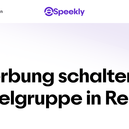
en
rbung schalten
elgruppe in R