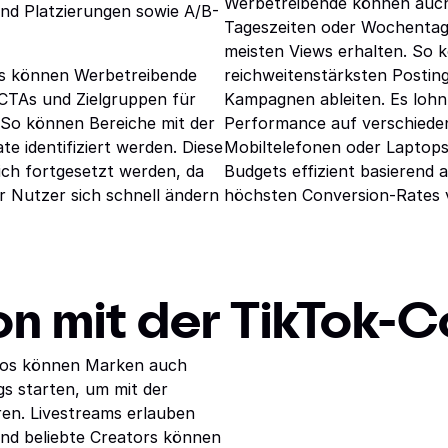
Werbetreibende können auch
und Platzierungen sowie A/B-
Tageszeiten oder Wochentage
meisten Views erhalten. So k
els können Werbetreibende
reichweitenstärksten Posting
CTAs und Zielgruppen für
Kampagnen ableiten. Es lohnt
. So können Bereiche mit der
Performance auf verschiede
e identifiziert werden. Diese
Mobiltelefonen oder Laptop
lich fortgesetzt werden, da
Budgets effizient basierend 
r Nutzer sich schnell ändern
höchsten Conversion-Rates v
ion mit der TikTok-
eos können Marken auch
s starten, um mit der
en. Livestreams erlauben
 und beliebte Creators können