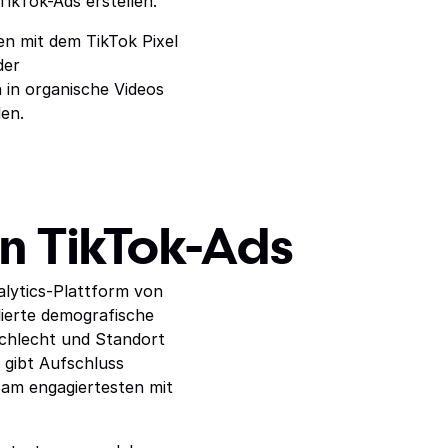
ikTok-Ads erstellen.
en mit dem TikTok Pixel
der
 in organische Videos
en.
n TikTok-Ads
alytics-Plattform von
llierte demografische
schlecht und Standort
s gibt Aufschluss
 am engagiertesten mit