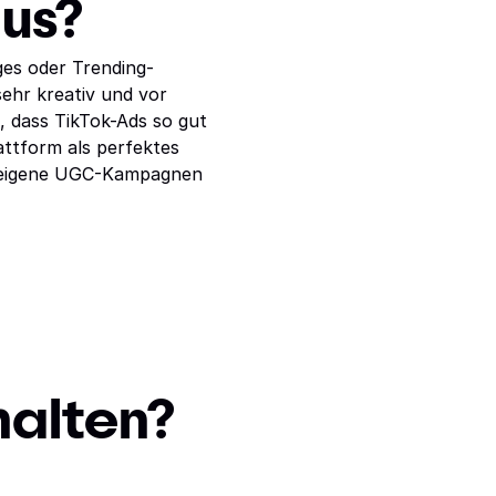
us?
es oder Trending-
ehr kreativ und vor
o, dass TikTok-Ads so gut
attform als perfektes
m eigene UGC-Kampagnen
halten?