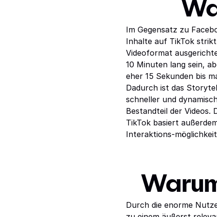
Wa
Im Gegensatz zu Facebo
Inhalte auf TikTok strik
Videoformat ausgerichte
10 Minuten lang sein, ab
eher 15 Sekunden bis ma
Dadurch ist das Storytel
schneller und dynamische
Bestandteil der Videos. 
TikTok basiert außerdem 
Interaktions-möglichkeit
Warum 
Durch die enorme Nutzer
zu einem äußerst releva