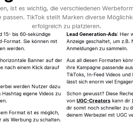
en, ist es wichtig, die verschiedenen Werbeform
 passen. TikTok stellt Marken diverse Möglichk
erfolgreich zu platzieren.
nd 15- bis 60-sekündige
Lead Generation-Ads
: Hier 
ed-Format. Sie können mit
Anzeige geschaltet, um z.B. 
en werden.
Anmeldungen zu sammeln.
d horizontale Banner auf der
Aus all diesen Formaten kön
ie nach einem Klick darauf
ihre Kampagne passende aus
TikToks, In-Feed Videos und
lässt sich enorm viel Engage
Hierbei werden Nutzer dazu
m Hashtag eigene Videos zu
Schon gewusst? Diese Rech
en.
von
UGC-Creators
kann dir
dir somit noch schneller zu 
esem Format ist es möglich,
deinem Werbeziel mit UGC ve
r als Werbung zu schalten.