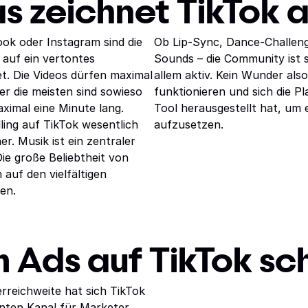
s zeichnet TikTok a
ok oder Instagram sind die
Ob Lip-Sync, Dance-Challeng
t auf ein vertontes
Sounds – die Community ist s
t. Die Videos dürfen maximal
allem aktiv. Kein Wunder als
er die meisten sind sowieso
funktionieren und sich die Pl
ximal eine Minute lang.
Tool herausgestellt hat, u
ling auf TikTok wesentlich
aufzusetzen.
r. Musik ist ein zentraler
Die große Beliebtheit von
auf den vielfältigen
en.
Ads auf TikTok sc
reichweite hat sich TikTok
nten Kanal für Marketer