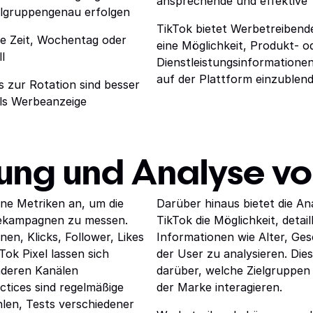
ansprechende und effektive T
elgruppengenau erfolgen
TikTok bietet Werbetreibend
wie Zeit, Wochentag oder
eine Möglichkeit, Produkt- o
l
Dienstleistungsinformationen
auf der Plattform einzublend
 zur Rotation sind besser
als Werbeanzeige
ung und Analyse vo
ene Metriken an, um die
Darüber hinaus bietet die An
ekampagnen zu messen.
TikTok die Möglichkeit, detai
en, Klicks, Follower, Likes
Informationen wie Alter, Ge
ok Pixel lassen sich
der User zu analysieren. Die
deren Kanälen
darüber, welche Zielgruppen
ctices sind regelmäßige
der Marke interagieren.
len, Tests verschiedener